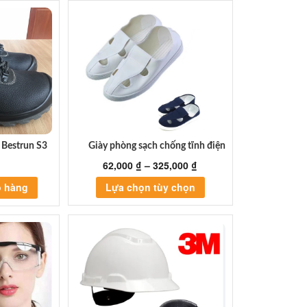
 Bestrun S3
Giày phòng sạch chống tĩnh điện
62,000
₫
–
325,000
₫
Sản
ỏ hàng
Lựa chọn tùy chọn
phẩm
này
có
nhiều
biến
thể.
Các
tùy