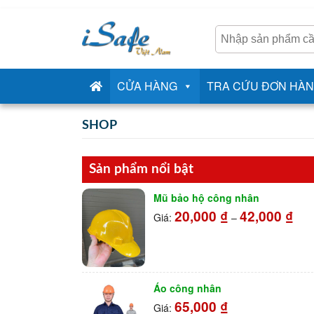
CỬA HÀNG
TRA CỨU ĐƠN HÀ
SHOP
Sản phẩm nổi bật
Mũ bảo hộ công nhân
20,000
₫
42,000
₫
Giá:
–
Áo công nhân
65,000
₫
Giá: