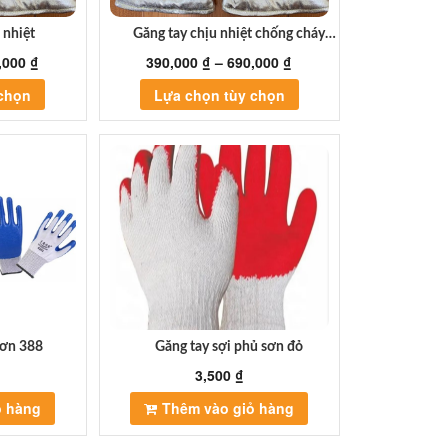
 nhiệt
Găng tay chịu nhiệt chống cháy
CASTONG
,000
₫
390,000
₫
–
690,000
₫
Sản
Sản
 chọn
Lựa chọn tùy chọn
phẩm
phẩm
này
này
có
có
nhiều
nhiều
biến
biến
thể.
thể.
Các
Các
tùy
tùy
chọn
chọn
có
có
thể
thể
được
được
sơn 388
Găng tay sợi phủ sơn đỏ
chọn
chọn
3,500
₫
trên
trên
trang
trang
ỏ hàng
Thêm vào giỏ hàng
sản
sản
phẩm
phẩm