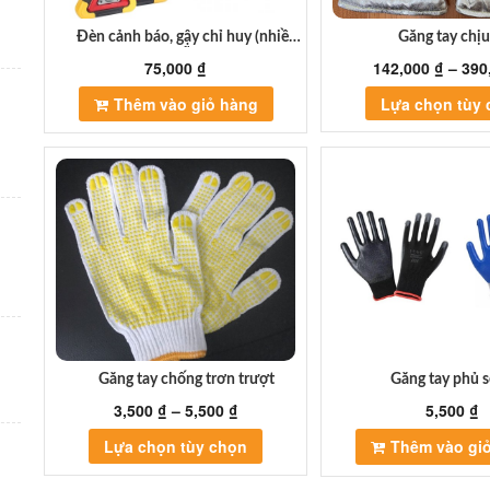
Đèn cảnh báo, gậy chỉ huy (nhiều
Găng tay chịu
mẫu)
75,000
₫
142,000
₫
–
390
Thêm vào giỏ hàng
Lựa chọn tùy
Găng tay chống trơn trượt
Găng tay phủ 
3,500
₫
–
5,500
₫
5,500
₫
Sản
Lựa chọn tùy chọn
Thêm vào gi
phẩm
này