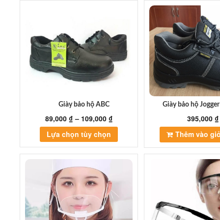
có
nhiều
biến
thể.
Các
tùy
chọn
có
thể
được
Giày bảo hộ ABC
Giày bảo hộ Jogger
chọn
89,000
₫
–
109,000
₫
395,000
₫
trên
Sản
trang
Lựa chọn tùy chọn
Thêm vào gi
phẩm
sản
này
phẩm
có
nhiều
biến
thể.
Các
tùy