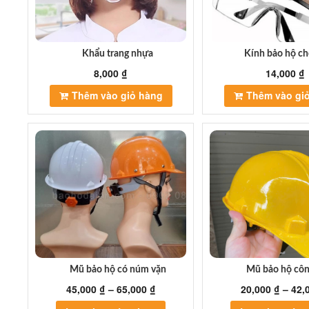
chọn
có
thể
được
Khẩu trang nhựa
Kính bảo hộ ch
chọn
8,000
₫
14,000
₫
trên
trang
Thêm vào giỏ hàng
Thêm vào gi
sản
phẩm
Mũ bảo hộ có núm vặn
Mũ bảo hộ cô
45,000
₫
–
65,000
₫
20,000
₫
–
42,
Sản