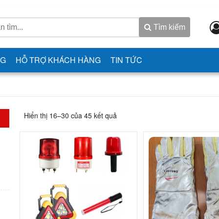
Tìm kiếm
NG
HỖ TRỢ KHÁCH HÀNG
TIN TỨC
Hiển thị 16–30 của 45 kết quả