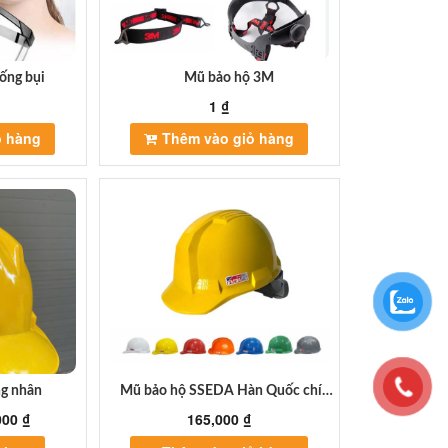
chọn
có
thể
được
ống bụi
Mũ bảo hộ 3M
chọn
1
₫
trên
trang
ỏ hàng
Thêm vào giỏ hàng
sản
phẩm
ng nhân
Mũ bảo hộ SSEDA Hàn Quốc chính
hãng
000
₫
165,000
₫
Sản