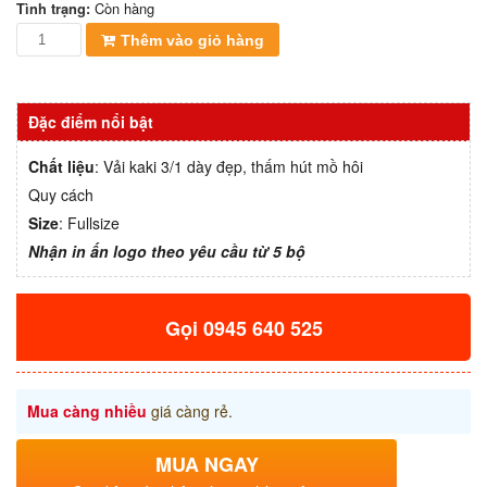
Còn hàng
Tình trạng:
Quần
Thêm vào giỏ hàng
áo
bảo
hộ
Đặc điểm nổi bật
lao
động
Chất liệu
: Vải kaki 3/1 dày đẹp, thấm hút mồ hôi
vải
kaki
Quy cách
3/1
Size
: Fullsize
dày
Nhận in ấn logo theo yêu cầu từ 5 bộ
đẹp
số
lượng
Gọi 0945 640 525
Mua càng nhiều
giá càng rẻ.
MUA NGAY