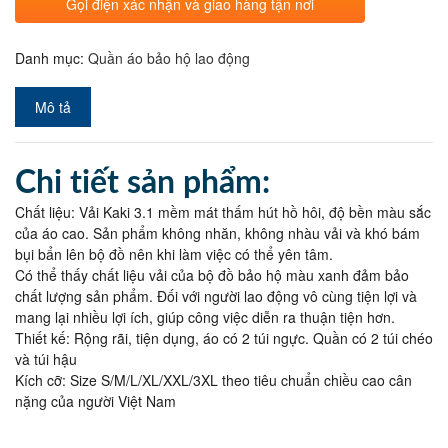
Gọi điện xác nhận và giao hàng tận nơi
Danh mục:
Quần áo bảo hộ lao động
Mô tả
Chi tiết sản phẩm:
Chất liệu: Vải Kaki 3.1 mềm mát thấm hút hồ hôi, độ bền màu sắc
của áo cao. Sản phẩm không nhăn, không nhàu vải và khó bám
bụi bẩn lên bộ đồ nên khi làm việc có thể yên tâm.
Có thể thấy chất liệu vải của bộ đồ bảo hộ màu xanh đảm bảo
chất lượng sản phẩm. Đối với người lao động vô cùng tiện lợi và
mang lại nhiều lợi ích, giúp công việc diễn ra thuận tiện hơn.
Thiết kế: Rộng rãi, tiện dụng, áo có 2 túi ngực. Quần có 2 túi chéo
và túi hậu
Kích cỡ: Size S/M/L/XL/XXL/3XL theo tiêu chuẩn chiều cao cân
nặng của người Việt Nam