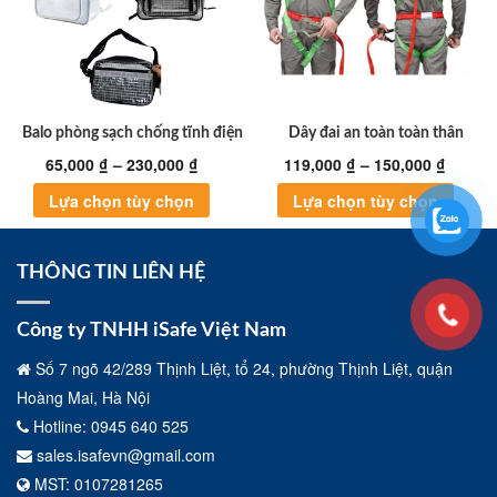
Balo phòng sạch chống tĩnh điện
Dây đai an toàn toàn thân
65,000
₫
–
230,000
₫
119,000
₫
–
150,000
₫
Sản
Sản
Lựa chọn tùy chọn
Lựa chọn tùy chọn
phẩm
phẩm
này
này
có
có
THÔNG TIN LIÊN HỆ
nhiều
nhiều
biến
biến
Công ty TNHH iSafe Việt Nam
thể.
thể.
Các
Các
Số 7 ngõ 42/289 Thịnh Liệt, tổ 24, phường Thịnh Liệt, quận
tùy
tùy
Hoàng Mai, Hà Nội
chọn
chọn
có
có
Hotline: 0945 640 525
thể
thể
sales.isafevn@gmail.com
được
được
MST: 0107281265
chọn
chọn